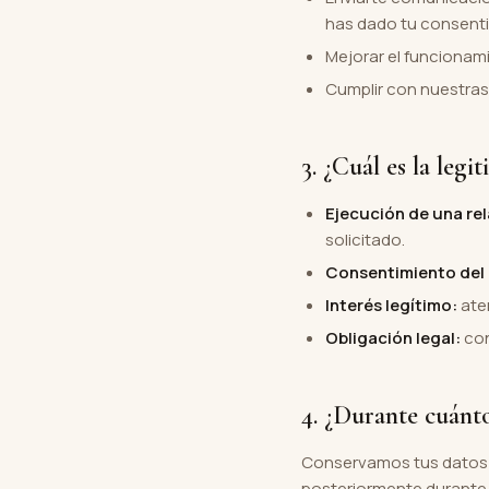
has dado tu consenti
Mejorar el funcionami
Cumplir con nuestras 
3. ¿Cuál es la legi
Ejecución de una re
solicitado.
Consentimiento del 
Interés legítimo:
aten
Obligación legal:
con
4. ¿Durante cuánt
Conservamos tus datos mi
posteriormente durante 