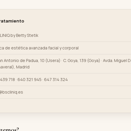
tratamiento
LINIQ by Betty Stetik
ica de estética avanzada facial y corporal
an Antonio de Padua, 10 (Usera) · C. Goya, 139 (Goya) · Avda. Miguel D
averal), Madrid
439 718 · 640 321 945 · 647 314 324
@bscliniq.es
ogemos?