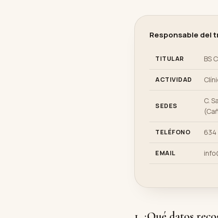
Responsable del 
BS C
TITULAR
Clín
ACTIVIDAD
C. S
SEDES
(Cañ
634 
TELÉFONO
info
EMAIL
1. ¿Qué datos rec