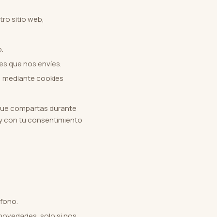
ro sitio web,
.
jes que nos envíes.
s, mediante cookies
 que compartas durante
e y con tu consentimiento
éfono.
novedades, solo si nos