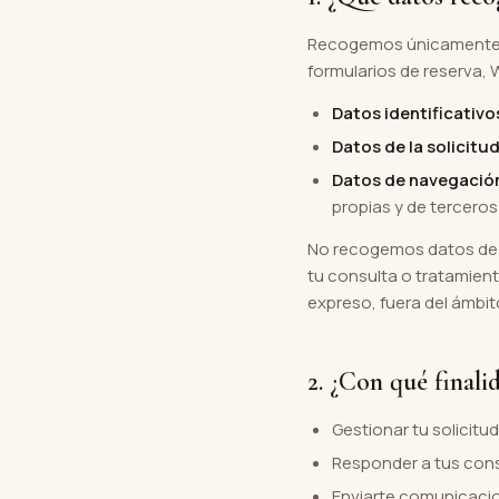
Recogemos únicamente lo
formularios de reserva,
Datos identificativo
Datos de la solicitud
Datos de navegació
propias y de terceros
No recogemos datos de s
tu consulta o tratamient
expreso, fuera del ámbito
2. ¿Con qué finali
Gestionar tu solicitu
Responder a tus cons
Enviarte comunicacio