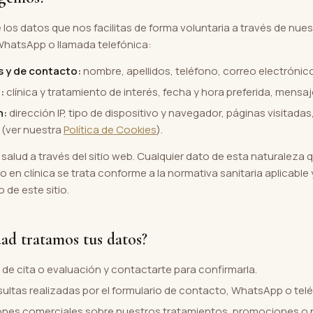
s datos que nos facilitas de forma voluntaria a través de nuest
 WhatsApp o llamada telefónica:
s y de contacto:
nombre, apellidos, teléfono, correo electrónico
:
clínica y tratamiento de interés, fecha y hora preferida, mensa
n:
dirección IP, tipo de dispositivo y navegador, páginas visitada
 (ver nuestra
Política de Cookies
).
alud a través del sitio web. Cualquier dato de esta naturaleza
o en clínica se trata conforme a la normativa sanitaria aplicabl
 de este sitio.
dad tratamos tus datos?
d de cita o evaluación y contactarte para confirmarla.
ultas realizadas por el formulario de contacto, WhatsApp o tel
nes comerciales sobre nuestros tratamientos, promociones o 